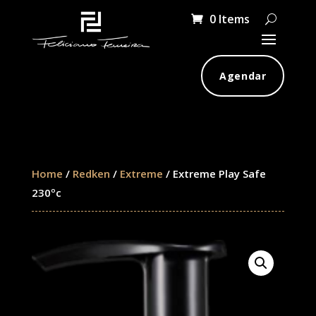
0 Items
Agendar
Home
/
Redken
/
Extreme
/ Extreme Play Safe
230ºc