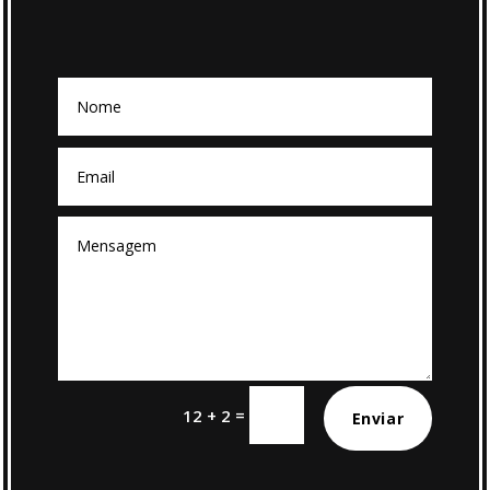
=
12 + 2
Enviar