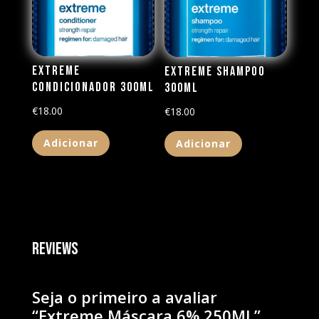
Extreme
Extreme Shampoo
Condicionador 300ml
300ML
€
18.00
€
18.00
Adicionar
Adicionar
Reviews
Seja o primeiro a avaliar
“Extreme Máscara 6% 250ML”