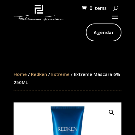
0 Items
Agendar
Home
/
Redken
/
Extreme
/ Extreme Máscara 6%
250ML