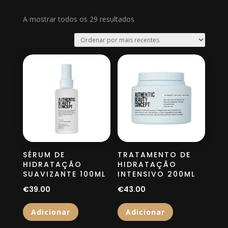
Ordenado
A mostrar todos os 29 resultados
por
mais
recentes
SÉRUM DE
TRATAMENTO DE
HIDRATAÇÃO
HIDRATAÇÃO
SUAVIZANTE 100ML
INTENSIVO 200ML
€
39.00
€
43.00
Adicionar
Adicionar