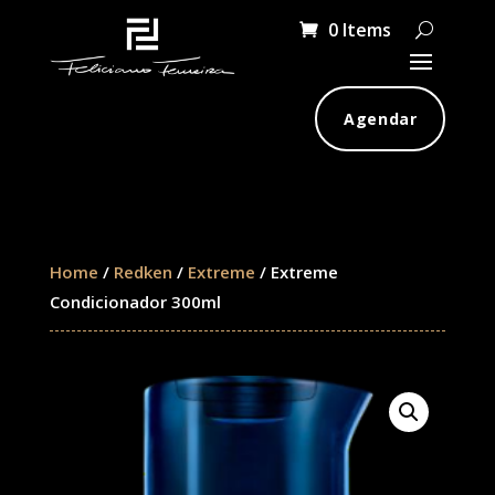
0 Items
Agendar
Home
/
Redken
/
Extreme
/ Extreme
Condicionador 300ml