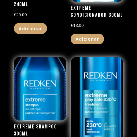
240ML
Extreme
€
25.00
Condicionador 300ml
€
18.00
Adicionar
Adicionar
Extreme Shampoo
300ML