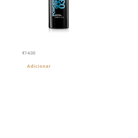
E
Powder Grip 03 7ml
€
14.00
Adicionar