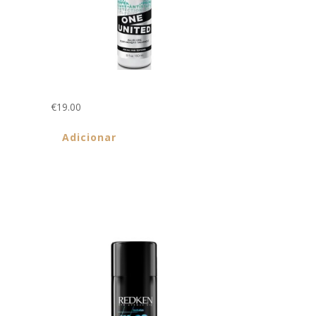
One United 150ml
€
19.00
Adicionar