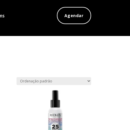
ms
Agendar