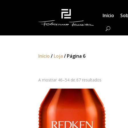
Início
Sob
Início
/
Loja
/ Página 6
Loja
A mostrar 46–54 de 67 resultados