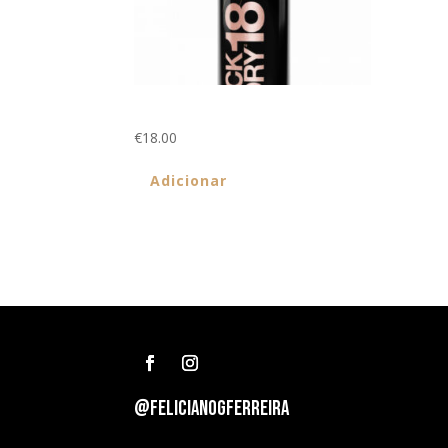
Quick Dry 18 400ml
€
18.00
Adicionar
@felicianogferreira