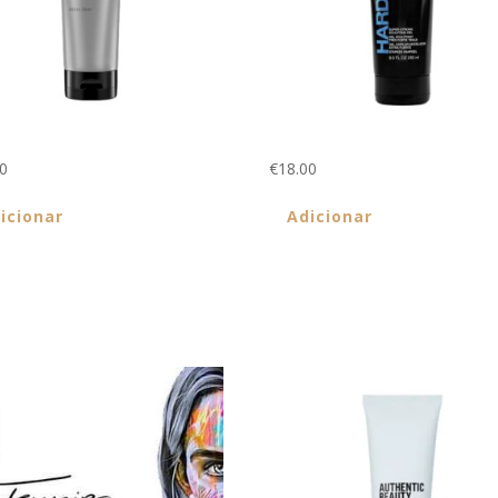
Cleansing Cream Shampoo 250ml
Hardwear 16 250ml
00
€
18.00
icionar
Adicionar