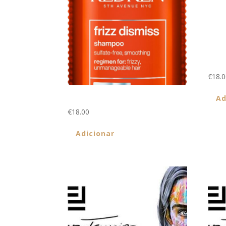
Hair 
€
18.
Frizz Dismiss Shampoo 300ML
Ad
€
18.00
Adicionar