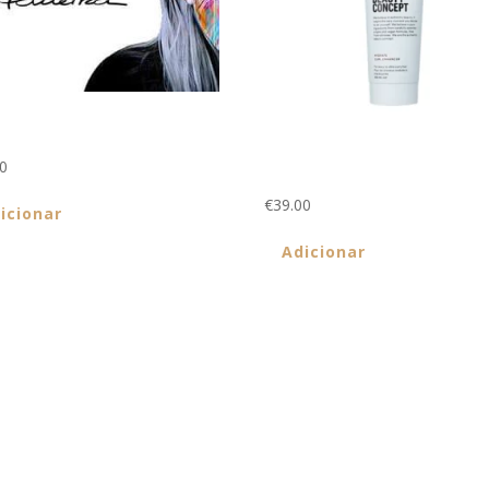
ento Parcial de Agendamento
to
POTENCIADOR DE CARACÓIS HIDRATANT
00
250ml
€
39.00
icionar
Adicionar