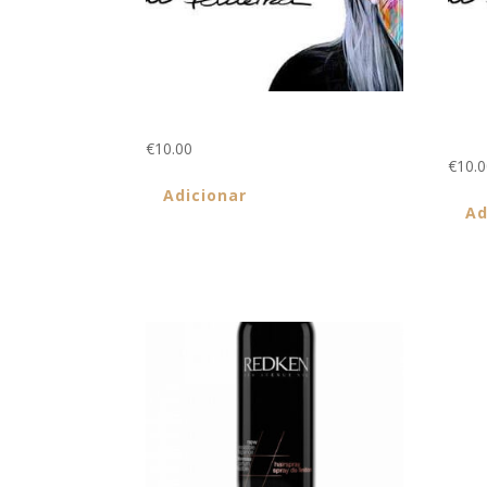
Pagamento Parcial de Agendamento
Pagam
direc
€
10.00
€
10.
Adicionar
Ad