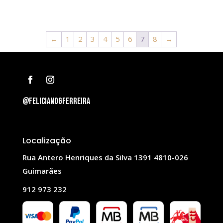
←
1
2
3
4
5
6
7
8
→
@felicianogferreira
Localização
Rua Antero Henriques da Silva 1391 4810-026
Guimarães
912 973 232