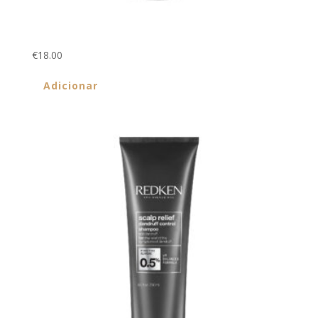
Rough Paste 12 75ml
€
18.00
Adicionar