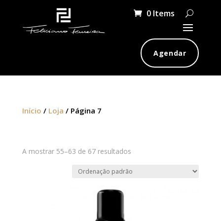
0 Items
Agendar
Início
/
Loja
/ Página 7
Loja
A mostrar 55–63 de 67 resultados