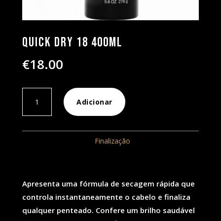
Quick Dry 18 400ml
€
18.00
Quantidade
Adicionar
de
Quick
Dry
REF:
221
Categoria:
Finalização
18
400ml
Apresenta uma fórmula de secagem rápida que
controla instantaneamente o cabelo e finaliza
qualquer penteado. Confere um brilho saudável