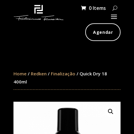
0 Items
Agendar
Home
/
Redken
/
Finalização
/ Quick Dry 18
400ml