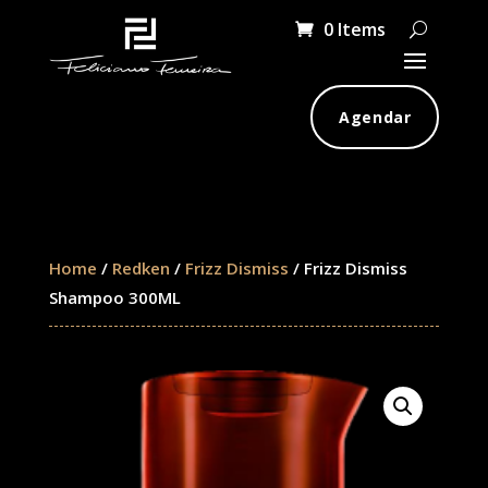
0 Items
Agendar
Home
/
Redken
/
Frizz Dismiss
/ Frizz Dismiss
Shampoo 300ML