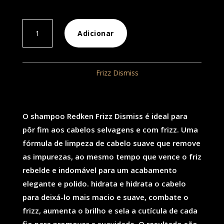
Quantidade
Adicionar
de
Frizz
Dismiss
REF:
232
Categoria:
Frizz Dismiss
Shampoo
300ML
O shampoo Redken Frizz Dismiss é ideal para
pôr fim aos cabelos selvagens e com frizz. Uma
fórmula de limpeza de cabelo suave que remove
as impurezas, ao mesmo tempo que vence o friz
rebelde e indomável para um acabamento
elegante e polido. hidrata e hidrata o cabelo
para deixá-lo mais macio e suave, combate o
frizz, aumenta o brilho e sela a cutícula de cada