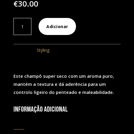
€
30.00
Quantidade
Adicionar
de
ABC
Dry
Categoria:
Styling
Shampoo
250
ml
Este champô super seco com um aroma puro,
mantém a textura e dá aderência para um
controlo ligeiro do penteado e maleabilidade.
Informação adicional