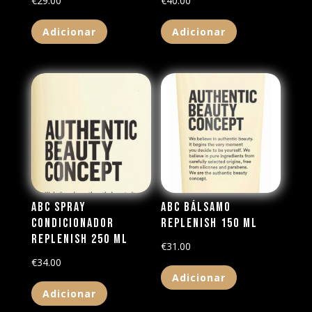
€
29.00
€
40.00
Adicionar
Adicionar
ABC Spray
ABC Bálsamo
Condicionador
Replenish 150 ml
Replenish 250 ml
€
31.00
€
34.00
Adicionar
Adicionar