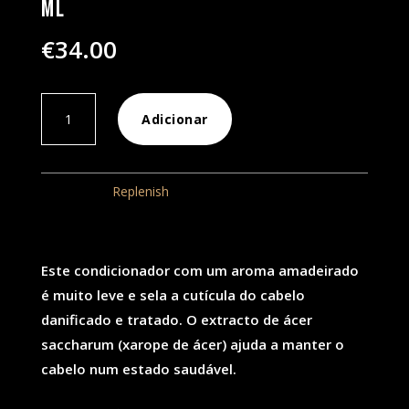
ml
€
34.00
Quantidade
Adicionar
de
ABC
Condicionador
Categoria:
Replenish
Replenish
250
ml
Este condicionador com um aroma amadeirado
é muito leve e sela a cutícula do cabelo
danificado e tratado. O extracto de ácer
saccharum (xarope de ácer) ajuda a manter o
cabelo num estado saudável.