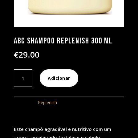
ABC Shampoo Replenish 300 ml
€
29.00
Quantidade
Adicionar
de
ABC
Shampoo
Categoria:
Replenish
Replenish
300
ml
Este champô agradável e nutritivo com um
aroma amadeirado fortalece o cabelo