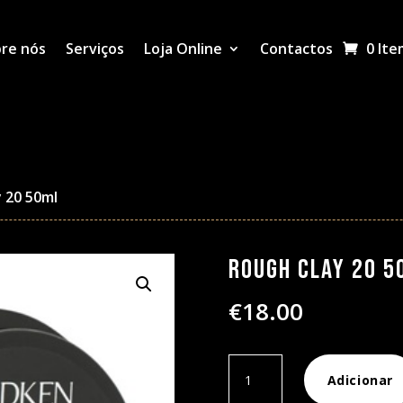
re nós
Serviços
Loja Online
Contactos
0 Ite
 20 50ml
Rough Clay 20 5
€
18.00
Quantidade
Adicionar
de