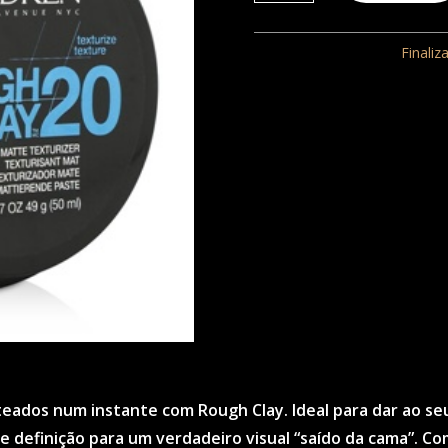
Rough
Clay
REF:
205
Categoria:
Finaliz
20
50ml
dos num instante com Rough Clay. Ideal para dar ao seu 
 definição para um verdadeiro visual “saído da cama”. C