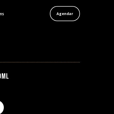
ms
Agendar
0ml