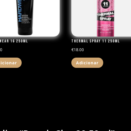
wear 16 250ml
Thermal Spray 11 250ml
00
€
18.00
icionar
Adicionar