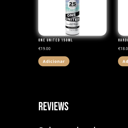
One United 150ml
Hard
€
19.00
€
18.
Adicionar
Ad
Reviews