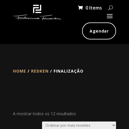
0 Items
Agendar
HOME
/
REDKEN
/ FINALIZAÇÃO
Ordenado
A mostrar todos os 12 resultados
por
mais