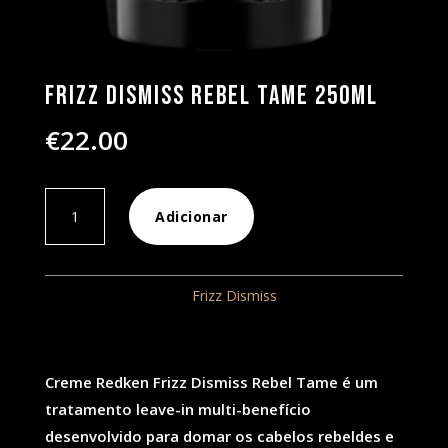
Frizz Dismiss Rebel Tame 250ml
€
22.00
Quantidade
Adicionar
de
Frizz
Dismiss
REF:
234
Categoria:
Frizz Dismiss
Rebel
Tame
250ml
Creme Redken Frizz Dismiss Rebel Tame é um
tratamento leave-in multi-benefício
desenvolvido para domar os cabelos rebeldes e