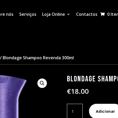
re nós
Serviços
Loja Online
Contactos
0 Ite
/ Blondage Shampoo Revenda 300ml
Blondage Shamp
€
18.00
Quantidade
Adicionar
de