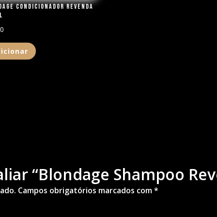
dage Condicionador Revenda
l
00
icionar
valiar “Blondage Shampoo Re
cado.
Campos obrigatórios marcados com
*