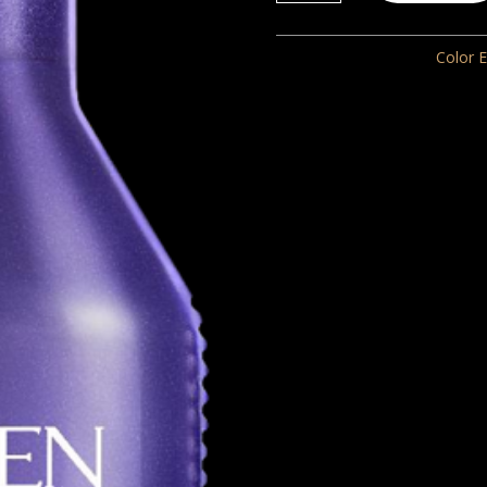
Blondage
Shampoo
REF:
600
Categoria:
Color 
Revenda
300ml