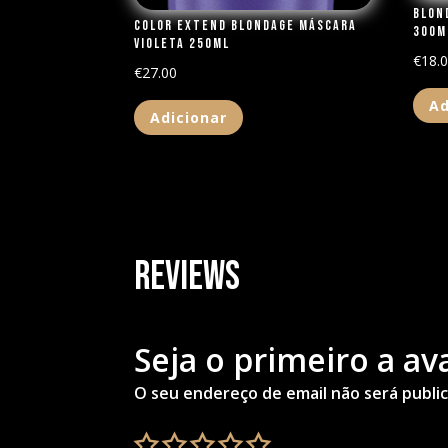
Blon
Color Extend Blondage Máscara
300m
Violeta 250ml
€
18.
€
27.00
Ad
Adicionar
Reviews
Seja o primeiro a a
O seu endereço de email não será publi