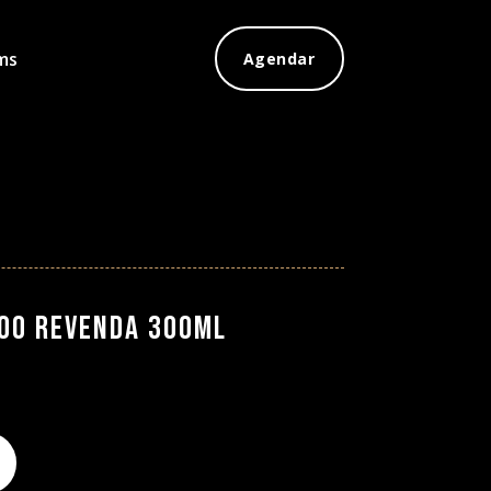
ms
Agendar
oo Revenda 300ml