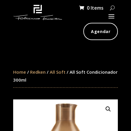
0 Items
Agendar
Home
/
Redken
/
All Soft
/ All Soft Condicionador
300ml