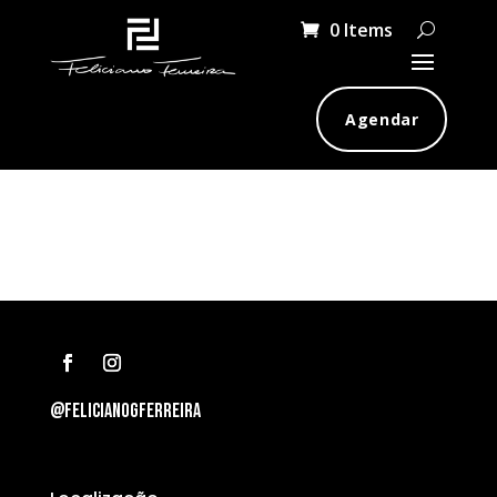
0 Items
Agendar
Produtos
@felicianogferreira