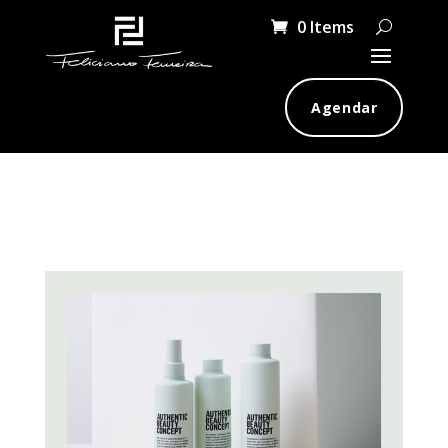
0 Items
Agendar
Amplify