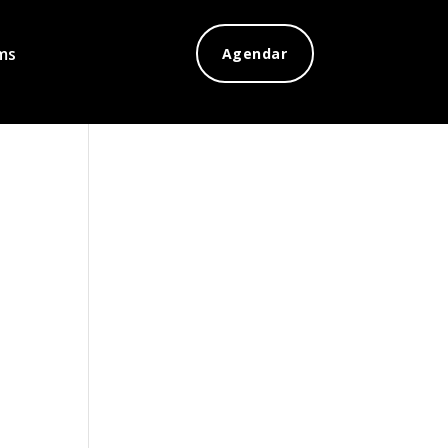
ms
Agendar